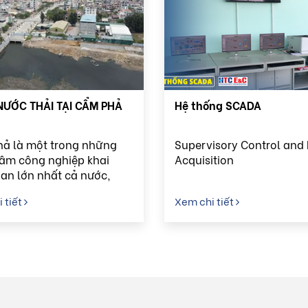
NƯỚC THẢI TẠI CẨM PHẢ
Hệ thống SCADA
ả là một trong những
Supervisory Control and
tâm công nghiệp khai
Acquisition
han lớn nhất cả nước,
hời là thành phố ven vịnh
 tiết
Xem chi tiết
 Long xinh đẹp. Do đặc
h tế và địa hình, việc xử
c thải tại Cẩm Phả đóng
 sống còn trong việc bảo
 trường và phát triển bền