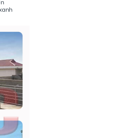
 thực
ớn
 xanh