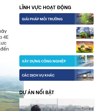
LĨNH VỰC HOẠT ĐỘNG
GIẢI PHÁP MÔI TRƯỜNG
xây
THIẾT BỊ VÀ CÔNG NGHỆ
p 4E
lực
NĂNG LƯỢNG
 đến
XÂY DỰNG CÔNG NGHIỆP
CÁC DỊCH VỤ KHÁC
DỰ ÁN NỔI BẬT