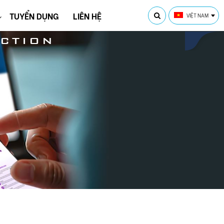
TUYỂN DỤNG
LIÊN HỆ
VIỆT NAM
CTION