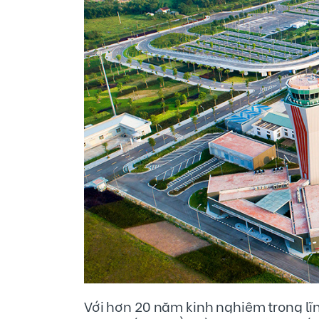
Trạm b
Trạm bơm Ba T
thoát nước mưa,
thầu A4, dự án 
thải và quản lý c
(gia
Với hơn 20 năm kinh nghiệm trong lĩ