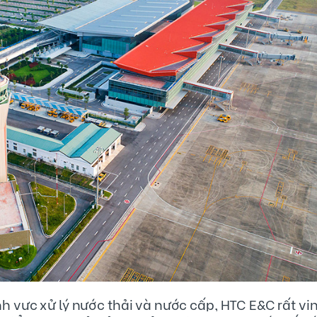
ơm Ba Tổng
Nhà Máy Xử Lý Nước Thải Thàn
Tây Ninh
ổng thuộc hợp phần
Nhà máy xử lý nước thải Thàn
 nước thải trong gói
thuộc dự án: Hệ thống thu gom
thoát nước mưa, nước
lý nước thải thành phố Tây Ninh
hất thải rắn Hải Phòng
đoạn 1 do UBND Thành phố là
i đoạn 1)
đầu tư (Dự án bao gồm 2 hạn
chính là: Nhà máy xử lý nước th
Hệ thống tuyến ống thu gom 
thải). Dự án được sử dụng từ 
vốn vay ODA của Chính phủ Ital
nh vực xử lý nước thải và nước cấp, HTC E&C
rất vi