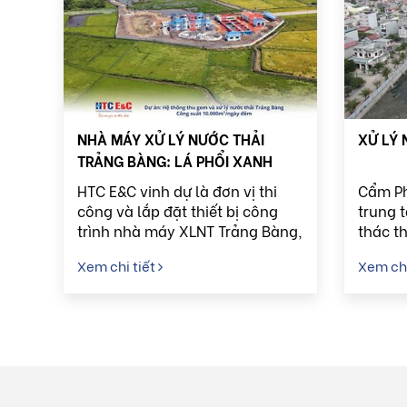
mạch, bảo vệ môi trường sống
và giữ gìn mỹ quan đô thị.
NHÀ MÁY XỬ LÝ NƯỚC THẢI
XỬ LÝ 
TRẢNG BÀNG: LÁ PHỔI XANH
CHO CÔNG NGHIỆP TÂY NINH
HTC E&C vinh dự là đơn vị thi
Cẩm Ph
công và lắp đặt thiết bị công
trung 
trình nhà máy XLNT Trảng Bàng,
thác t
góp 1 phần cho sự phát triển
đồng t
Xem chi tiết
Xem chi
của địa phương.
Bái Tử
thù kin
lý nướ
vai trò
vệ môi
vững.