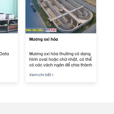
Mương oxi hóa
 Data
Mương oxi hóa thường có dạng
hình oval hoặc chữ nhật, có thể
có các vách ngăn để chia thành
các khu vực xử lý khác nhau.
Xem chi tiết