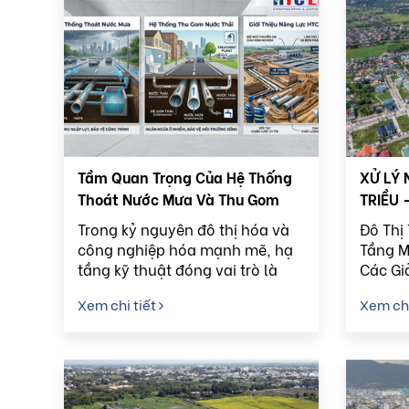
Tầm Quan Trọng Của Hệ Thống
XỬ LÝ 
Thoát Nước Mưa Và Thu Gom
TRIỀU 
Nước Thải Trong Đô Thị Hiện Đại
Trong kỷ nguyên đô thị hóa và
Đô Thị 
công nghiệp hóa mạnh mẽ, hạ
Tầng M
tầng kỹ thuật đóng vai trò là
Các Gi
"bộ khung" quyết định sự phát
Hiện Đ
Xem chi tiết
Xem chi
triển bền vững của mỗi vùng
đất. Giữa các cấu phần hạ tầng,
hệ thống thoát nước mưa và hệ
thống thu gom nước thải chính
là hệ thống tuần hoàn huyết