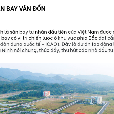
ÂN BAY VÂN ĐỒN
h là sân bay tư nhân đầu tiên của Việt Nam được 
ay có vị trí chiến lược ở khu vực phía Bắc
đạt cấ
dân dụng quốc tế – ICAO). Đây là dự án tạo động 
 Ninh nói chung, thúc đẩy, thu hút các nhà đầu tư