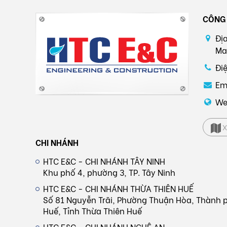
CÔNG 
Đị
Ma
Đi
Em
We
X
CHI NHÁNH
HTC E&C - CHI NHÁNH TÂY NINH
Khu phố 4, phường 3, TP. Tây Ninh
HTC E&C - CHI NHÁNH THỪA THIÊN HUẾ
Số 81 Nguyễn Trãi, Phường Thuận Hòa, Thành 
Huế, Tỉnh Thừa Thiên Huế
HTC E&C - CHI NHÁNH NGHỆ AN