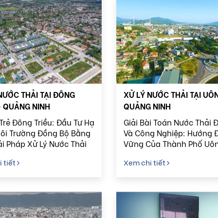
NƯỚC THẢI TẠI ĐÔNG
XỬ LÝ NƯỚC THẢI TẠI UÔN
- QUẢNG NINH
QUẢNG NINH
Trẻ Đông Triều: Đầu Tư Hạ
Giải Bài Toán Nước Thải Đ
ôi Trường Đồng Bộ Bằng
Và Công Nghiệp: Hướng Đ
ải Pháp Xử Lý Nước Thải
Vững Của Thành Phố Uôn
ại
 tiết
Xem chi tiết