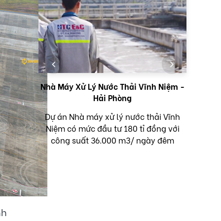
h Phố
Nhà Máy Xử Lý Nước Thải Vĩnh Niệm -
Hải Phòng
Tr
h phố
Dự án Nhà máy xử lý nước thải Vĩnh
tho
 và xử
Niệm có mức đầu tư 180 tỉ đồng với
thầu
 giai
công suất 36.000 m3/ ngày đêm
thải 
m chủ
g mục
ải và
nước
nguồn
ia và
nh