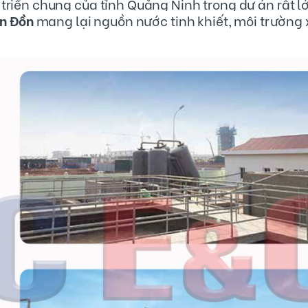
ngân sách Nhà nước. Thời gian
triển chung của tỉnh Quảng Ninh trong dự án rất l
hiện 5 năm.
ân Đồn
mang lại nguồn nước tinh khiết, môi trường