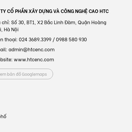
TY CỔ PHẦN XÂY DỰNG VÀ CÔNG NGHỆ CAO HTC
a chỉ: Số 30, BT1, X2 Bắc Linh Đàm, Quận Hoàng
i, Hà Nội
ện thoại: 024 3689.3399 / 0988 580 930
ail: admin@htcenc.com
bsite: www.htcenc.com
em bản đồ Googlemaps
phố