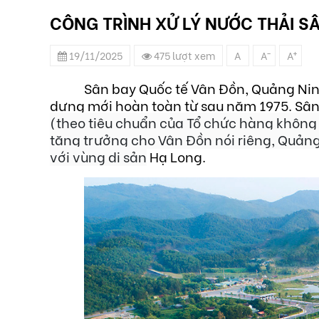
CÔNG TRÌNH XỬ LÝ NƯỚC THẢI S
-
+
19/11/2025
475 lượt xem
A
A
A
Sân bay Quốc tế Vân Đồn, Quảng Nin
dựng mới hoàn toàn từ sau năm 1975. Sân b
(theo tiêu chuẩn của Tổ chức hàng không 
tăng trưởng cho Vân Đồn nói riêng, Quảng
với vùng di sản
Hạ Long.