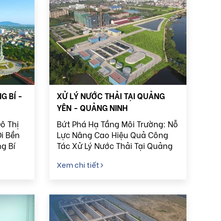
G BÍ -
XỬ LÝ NƯỚC THẢI TẠI QUẢNG
YÊN - QUẢNG NINH
ô Thị
Bứt Phá Hạ Tầng Môi Trường: Nỗ
i Bền
Lực Nâng Cao Hiệu Quả Công
g Bí
Tác Xử Lý Nước Thải Tại Quảng
Yên, Quảng Ninh
Xem chi tiết