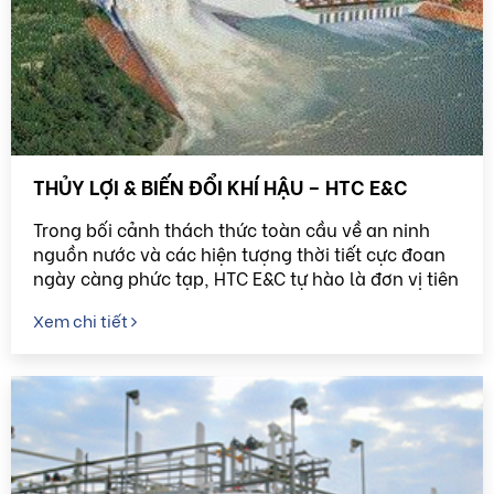
THỦY LỢI & BIẾN ĐỔI KHÍ HẬU – HTC E&C
Trong bối cảnh thách thức toàn cầu về an ninh
nguồn nước và các hiện tượng thời tiết cực đoan
ngày càng phức tạp, HTC E&C tự hào là đơn vị tiên
phong cung cấp các giải pháp kỹ thuật toàn diện,
Xem chi tiết
bền vững và thông minh trong lĩnh vực Thủy lợi và
Ứng phó Biến đổi khí hậu.