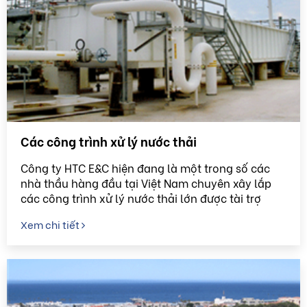
Các công trình xử lý nước thải
Công ty HTC E&C hiện đang là một trong số các
nhà thầu hàng đầu tại Việt Nam chuyên xây lắp
các công trình xử lý nước thải lớn được tài trợ
bằng nguồn vốn của các tổ chức như Ngân hàng
Xem chi tiết
Thế giới (WB), ...