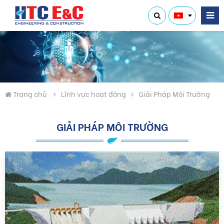
Trang chủ
Lĩnh vực hoạt động
Giải Pháp Môi Trường
GIẢI PHÁP MÔI TRƯỜNG