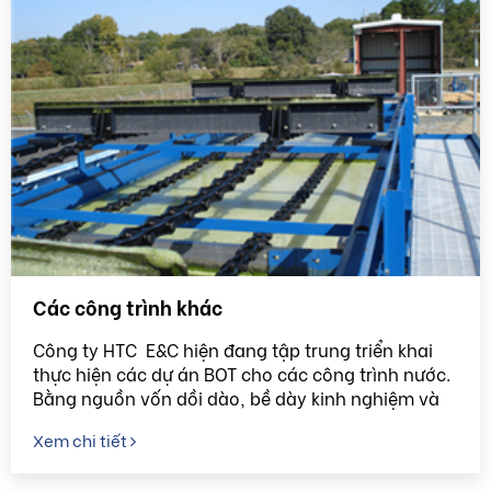
Các công trình khác
Công ty HTC E&C hiện đang tập trung triển khai
thực hiện các dự án BOT cho các công trình nước.
Bằng nguồn vốn dồi dào, bề dày kinh nghiệm và
đội ngũ nhân sự có trình độ chuyên biệt các dự án
Xem chi tiết
BOT của HTC E&C sẽ đem lại cho khách hàng sự
hài lòng và đáp ứng các yêu cầu đòi hỏi “Sạch”