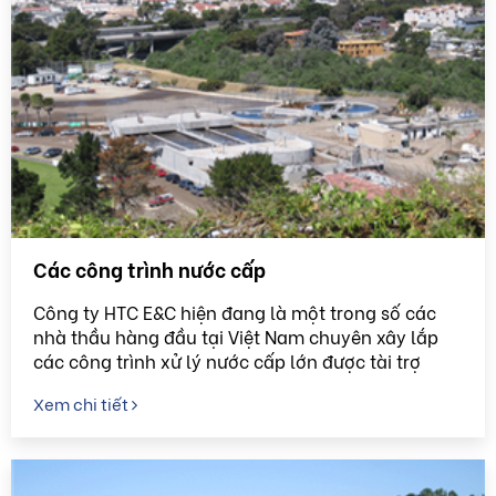
Các công trình nước cấp
Công ty HTC E&C hiện đang là một trong số các
nhà thầu hàng đầu tại Việt Nam chuyên xây lắp
các công trình xử lý nước cấp lớn được tài trợ
bằng nguồn vốn của các tổ chức như Ngân hàng
Xem chi tiết
Thế giới (WB), ...