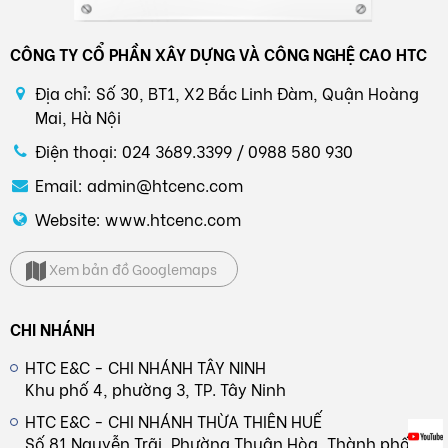
CÔNG TY CỔ PHẦN XÂY DỰNG VÀ CÔNG NGHỆ CAO HTC
Địa chỉ: Số 30, BT1, X2 Bắc Linh Đàm, Quận Hoàng
Mai, Hà Nội
Điện thoại: 024 3689.3399 / 0988 580 930
Email: admin@htcenc.com
Website: www.htcenc.com
Xem bản đồ Googlemaps
CHI NHÁNH
HTC E&C - CHI NHÁNH TÂY NINH
Khu phố 4, phường 3, TP. Tây Ninh
HTC E&C - CHI NHÁNH THỪA THIÊN HUẾ
Số 81 Nguyễn Trãi, Phường Thuận Hòa, Thành phố