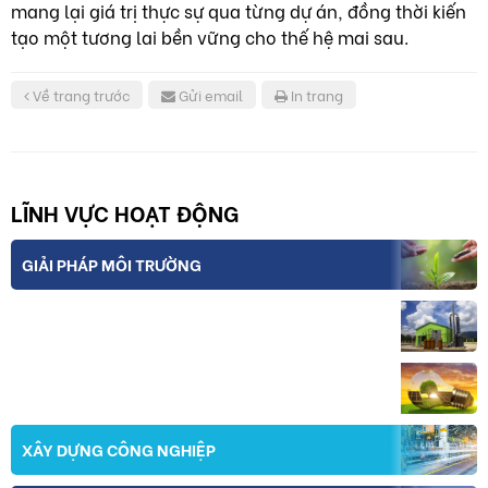
mang lại giá trị thực sự qua từng dự án, đồng thời kiến
tạo một tương lai bền vững cho thế hệ mai sau.
Về trang trước
Gửi email
In trang
LĨNH VỰC HOẠT ĐỘNG
GIẢI PHÁP MÔI TRƯỜNG
THIẾT BỊ VÀ CÔNG NGHỆ
NĂNG LƯỢNG
XÂY DỰNG CÔNG NGHIỆP