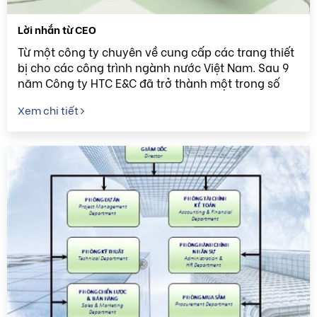
Lời nhắn từ CEO
Từ một công ty chuyên về cung cấp các trang thiết
bị cho các công trình ngành nước Việt Nam. Sau 9
năm Công ty HTC E&C đã trở thành một trong số
những công ty cổ phần xây dựng & kỹ thuật số 1
Xem chi tiết
Việt Nam.