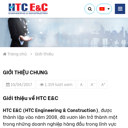
Trang chủ
Giới thiệu
GIỚI THIỆU CHUNG
-
+
10/04/2017
1.319 lượt xem
A
A
A
Giới thiệu về HTC E&C
HTC E&C (HTC Engineering & Construction)
, được
thành lập vào năm 2008, đã vươn lên trở thành một
trong những doanh nghiệp hàng đầu trong lĩnh vực