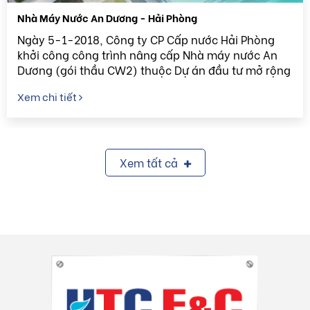
Nhà Máy Nước An Dương - Hải Phòng
Ngày 5-1-2018, Công ty CP Cấp nước Hải Phòng
khởi công công trình nâng cấp Nhà máy nước An
Dương (gói thầu CW2) thuộc Dự án đầu tư mở rộng
hệ thống cấp nước thành phố Hải Phòng giai đoạn
Xem chi tiết
2.
Xem tất cả