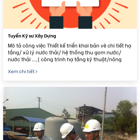
Tuyển Kỹ sư Xây Dựng
Mô tả công việc Thiết kế triển khai bản vẽ chi tiết hạ
tầng/ xử lý nước thải/ hệ thống thu gom nước/
nước thải …,( công trình hạ tầng kỹ thuật/nông
nghiệp/ công nghiệp …) Lên khối lượng, lập dự
Xem chi tiết
toán