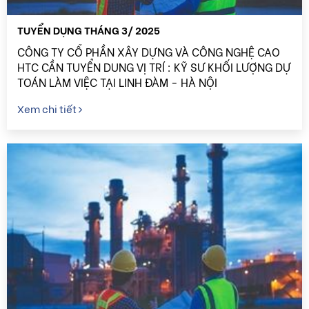
TUYỂN DỤNG THÁNG 3/ 2025
CÔNG TY CỔ PHẦN XÂY DỰNG VÀ CÔNG NGHỆ CAO
HTC CẦN TUYỂN DUNG VỊ TRÍ : KỸ SƯ KHỐI LƯỢNG DỰ
TOÁN LÀM VIỆC TẠI LINH ĐÀM - HÀ NỘI
Xem chi tiết