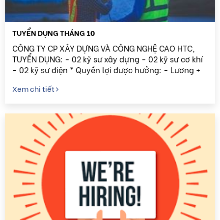
TUYỂN DỤNG THÁNG 10
CÔNG TY CP XÂY DỰNG VÀ CÔNG NGHỆ CAO HTC,
TUYỂN DỤNG: - 02 kỹ sư xây dựng - 02 kỹ sư cơ khí
- 02 kỹ sư điện * Quyền lợi được hưởng: - Lương +
thưởng theo thỏa thuận - BHXH, BHYT, BHTN đầy
Xem chi tiết
đủ theo quy ...