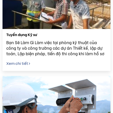
Tuyển dụng Kỹ sư
Bạn Sẽ Làm Gì Làm việc tại phòng kỹ thuật của
công ty và công trường các dự án Thiết kế, lập dự
toán, Lập biện pháp, tiến độ thi công khi làm hồ sơ
dự thầu, bóc tách kiểm tra khối lượng lập hồ sơ đấu
Xem chi tiết
...