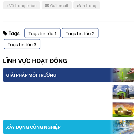
Về trang trước
Gửi email
In trang
Tags
Tags tin tức 1
Tags tin tức 2
Tags tin tức 3
LĨNH VỰC HOẠT ĐỘNG
GIẢI PHÁP MÔI TRƯỜNG
THIẾT BỊ VÀ CÔNG NGHỆ
NĂNG LƯỢNG
XÂY DỰNG CÔNG NGHIỆP