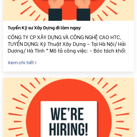
Tuyển Kỹ sư Xây Dựng đi làm ngay
CÔNG TY CP XÂY DỰNG VÀ CÔNG NGHỆ CAO HTC,
TUYỂN DỤNG: Kỹ Thuật Xây Dựng – Tại Hà Nội/ Hải
Dương/ Hà Tĩnh * Mô tả công việc: - Bóc tách khối
lượng, lập biện pháp thi công phần xây dựng (bể
Xem chi tiết
chứa nước th...