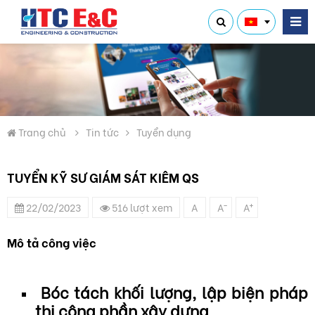
Trang chủ
Tin tức
Tuyển dụng
TUYỂN KỸ SƯ GIÁM SÁT KIÊM QS
-
+
22/02/2023
516 lượt xem
A
A
A
Mô tả công việc
Bóc tách khối lượng, lập biện pháp
thi công phần xây dựng