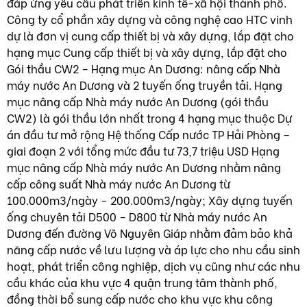
đáp ứng yêu cầu phát triển kinh tế-xã hội thành phố.
Công ty cổ phần xây dựng và công nghệ cao HTC vinh
dự là đơn vị cung cấp thiết bị và xây dựng, lắp đặt cho
hạng mục Cung cấp thiết bị và xây dựng, lắp đặt cho
Gói thầu CW2 – Hạng mục An Dương: nâng cấp Nhà
máy nước An Dương và 2 tuyến ống truyền tải. Hạng
mục nâng cấp Nhà máy nước An Dương (gói thầu
CW2) là gói thầu lớn nhất trong 4 hạng mục thuộc Dự
án đầu tư mở rộng Hệ thống Cấp nước TP Hải Phòng –
giai đoạn 2 với tổng mức đầu tư 73,7 triệu USD Hạng
mục nâng cấp Nhà máy nước An Dương nhằm nâng
cấp công suất Nhà máy nước An Dương từ
100.000m3/ngày - 200.000m3/ngày; Xây dựng tuyến
ống chuyên tải D500 – D800 từ Nhà máy nước An
Dương đến đường Võ Nguyên Giáp nhằm đảm bảo khả
năng cấp nước về lưu lượng và áp lực cho nhu cầu sinh
hoạt, phát triển công nghiệp, dịch vụ cũng như các nhu
cầu khác của khu vực 4 quận trung tâm thành phố,
đồng thời bổ sung cấp nước cho khu vực khu công