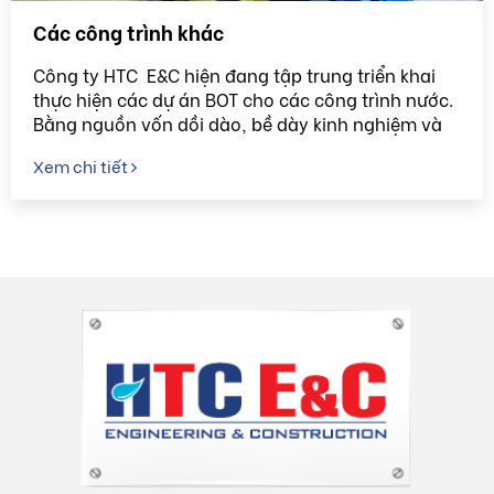
Các công trình khác
Công ty HTC E&C hiện đang tập trung triển khai
thực hiện các dự án BOT cho các công trình nước.
Bằng nguồn vốn dồi dào, bề dày kinh nghiệm và
đội ngũ nhân sự có trình độ chuyên biệt các dự án
Xem chi tiết
BOT của HTC E&C sẽ đem lại cho khách hàng sự
hài lòng và đáp ứng các yêu cầu đòi hỏi “Sạch”
của môi trường.