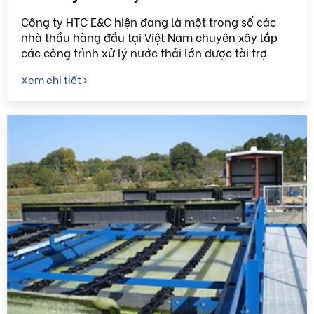
Công ty HTC E&C hiện đang là một trong số các
nhà thầu hàng đầu tại Việt Nam chuyên xây lắp
các công trình xử lý nước thải lớn được tài trợ
bằng nguồn vốn của các tổ chức như Ngân hàng
Xem chi tiết
Thế giới (WB), ...