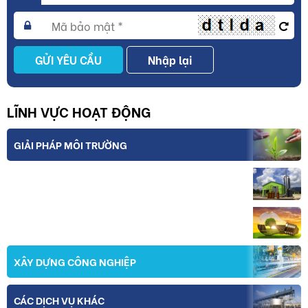
GỬI YÊU CẦU
Nhập lại
LĨNH VỰC HOẠT ĐỘNG
GIẢI PHÁP MÔI TRƯỜNG
THIẾT BỊ VÀ CÔNG NGHỆ
NĂNG LƯỢNG
XÂY DỰNG CÔNG NGHIỆP
CÁC DỊCH VỤ KHÁC