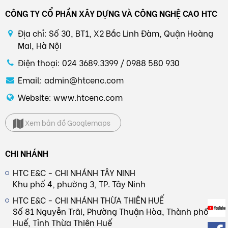
CÔNG TY CỔ PHẦN XÂY DỰNG VÀ CÔNG NGHỆ CAO HTC
Địa chỉ: Số 30, BT1, X2 Bắc Linh Đàm, Quận Hoàng
Mai, Hà Nội
Điện thoại: 024 3689.3399 / 0988 580 930
Email: admin@htcenc.com
Website: www.htcenc.com
Xem bản đồ Googlemaps
CHI NHÁNH
HTC E&C - CHI NHÁNH TÂY NINH
Khu phố 4, phường 3, TP. Tây Ninh
HTC E&C - CHI NHÁNH THỪA THIÊN HUẾ
Số 81 Nguyễn Trãi, Phường Thuận Hòa, Thành phố
Huế, Tỉnh Thừa Thiên Huế