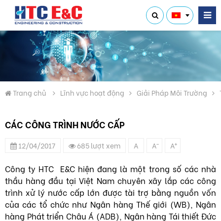
Trang chủ
Lĩnh vực hoạt động
Giải Pháp Môi Trường
CÁC CÔNG TRÌNH NƯỚC CẤP
-
+
12/04/2017
685 lượt xem
A
A
A
Công ty HTC E&C hiện đang là một trong số các nhà
thầu hàng đầu tại Việt Nam chuyên xây lắp các công
trình xử lý nước cấp lớn được tài trợ bằng nguồn vốn
của các tổ chức như Ngân hàng Thế giới (WB), Ngân
hàng Phát triển Châu Á (ADB), Ngân hàng Tái thiết Đức