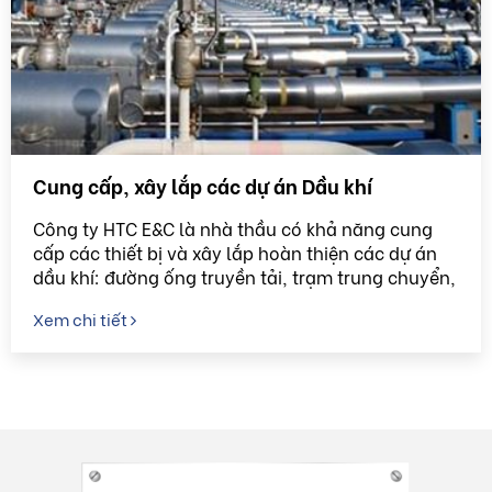
Cung cấp, xây lắp các dự án Dầu khí
Công ty HTC E&C là nhà thầu có khả năng cung
cấp các thiết bị và xây lắp hoàn thiện các dự án
dầu khí: đường ống truyền tải, trạm trung chuyển,
kho chứa.. Với các hạng mục chính: Thiết bị tiếp
Xem chi tiết
nhận