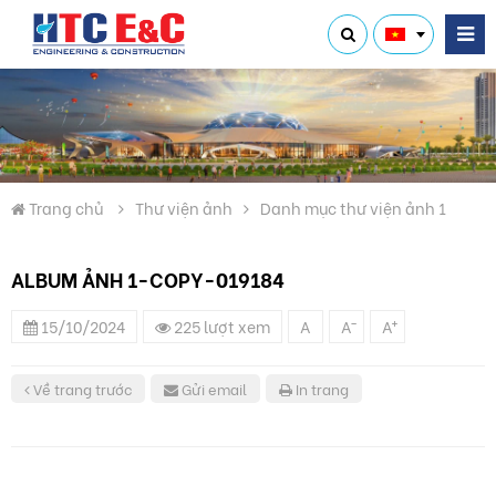
Trang chủ
Thư viện ảnh
Danh mục thư viện ảnh 1
ALBUM ẢNH 1-COPY-019184
-
+
15/10/2024
225 lượt xem
A
A
A
Về trang trước
Gửi email
In trang