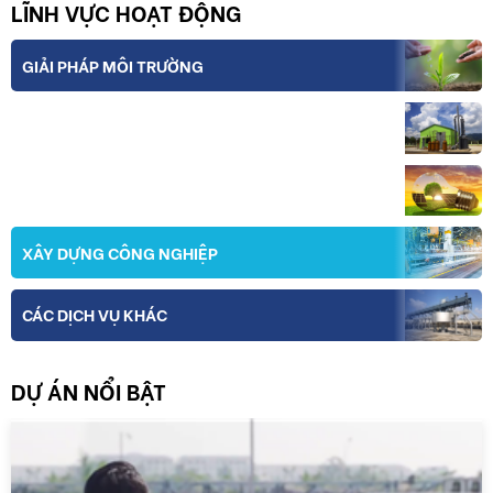
LĨNH VỰC HOẠT ĐỘNG
GIẢI PHÁP MÔI TRƯỜNG
THIẾT BỊ VÀ CÔNG NGHỆ
NĂNG LƯỢNG
XÂY DỰNG CÔNG NGHIỆP
CÁC DỊCH VỤ KHÁC
DỰ ÁN NỔI BẬT